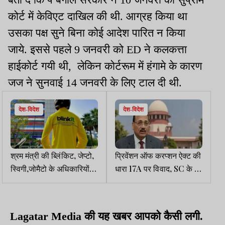
कोर्ट में केविएट दाखिल की थी. आग्रह किया था
उसका पक्ष सुने बिना कोई आदेश पारित न किया
जाये. इससे पहले 9 जनवरी को ED ने कलकत्ता
हाईकोर्ट गयी थी, लेकिन कोर्टरूम में हंगामे के कारण
जज ने सुनवाई 14 जनवरी के लिए टाल दी थी.
देश-विदेश
देश-विदेश
श्रम मंत्री की ब्लिंकिट, जेप्टो,
प्रिवेंशन ऑफ करप्शन ऐक्ट की
स्विगी,जोमैटो के अधिकारियों के
धारा 17A पर विवाद, SC के दो
साथ बैठक, 10 मिनट में
जजों की राय अलग-अलग,
डिलीवरी वाली शर्त हटी
मामला CJI के पास
Lagatar Media
की यह खबर आपको कैसी लगी.