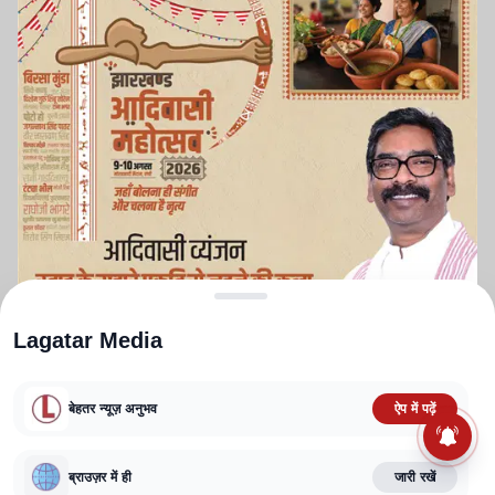
Lagatar Media
बेहतर न्यूज़ अनुभव
ऐप में पढ़ें
ABOUT US
CONTACT US
PRIVACY POLICY
TERMS AND CONDITIONS
CORRECTIONS POLICY
EDITORIAL GUIDELINES
FACT CHECKING POLICY
ब्राउज़र में ही
जारी रखें