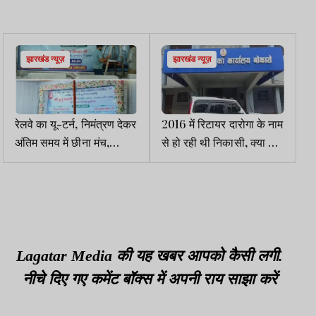
झारखंड न्यूज़
झारखंड न्यूज़
रेलवे का यू-टर्न, निमंत्रण देकर
2016 में रिटायर दारोगा के नाम
अंतिम समय में छीना मंच,
से हो रही थी निकासी, क्या कर
धनबाद की सियासत गरमायी,
रहे थे डीडीओ और ट्रेजरी
दबाव-प्रोटोकॉल पर उठे
ऑफिसर!
सवाल
Lagatar Media की यह खबर आपको कैसी लगी.
नीचे दिए गए कमेंट बॉक्स में अपनी राय साझा करें