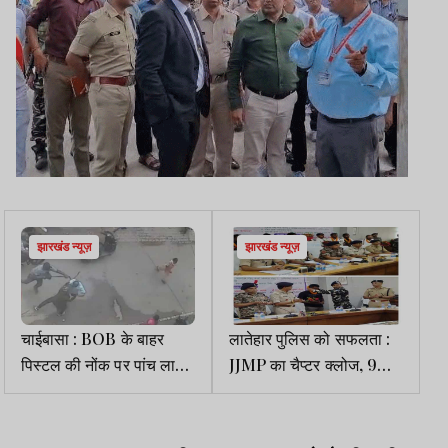
झारखंड न्यूज़
झारखंड न्यूज़
चाईबासा : BOB के बाहर
लातेहार पुलिस को सफलता :
पिस्टल की नोंक पर पांच लाख
JJMP का चैप्टर क्लोज, 9
की लूट, वारदात CCTV में कैद
नक्सलियों ने हथियार के साथ
किया सरेंडर, 5 पर 23 लाख
इनाम