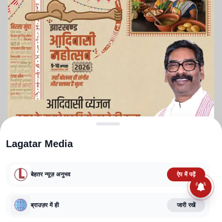
Lagatar Media
बेहतर न्यूज़ अनुभव
ऐप में पढ़ें
ABOUT US
CONTACT US
PRIVACY POLICY
TERMS AND CONDITIONS
CORRECTIONS POLICY
EDITORIAL GUIDELINES
FACT CHECKING POLICY
ब्राउज़र में ही
जारी रखें
Copyright
2025-2026
Lagatar Media Pvt. Ltd.