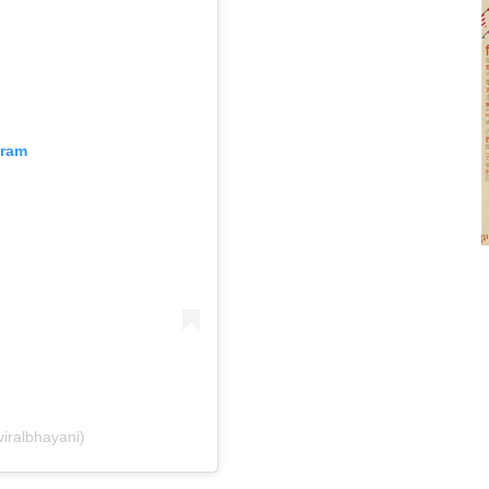
gram
viralbhayani)