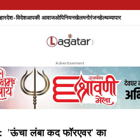
हार
देश-विदेश
आपकी आवाज
ओपिनियन
खेल
मनोरंजन
हेल्थ
व्यापार
Advertisement
ऊंचा लंबा कद फॉरएवर' का