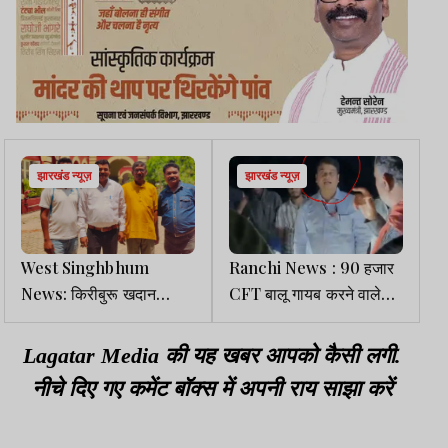
झारखंड न्यूज़
झारखंड न्यूज़
West Singhbhum
Ranchi News : 90 हजार
News: किरीबुरू खदान
CFT बालू गायब करने वाले
बायोमैट्रिक अटेंडेंस मामला,
DMO को शो कॉज, जांच के
CGIT धनबाद में हुई सुनवाई
लिए कमेटी गठित
Lagatar Media की यह खबर आपको कैसी लगी.
नीचे दिए गए कमेंट बॉक्स में अपनी राय साझा करें