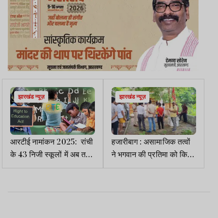
झारखंड न्यूज़
झारखंड न्यूज़
आरटीई नामांकन 2025: रांची
हजारीबाग : असामाजिक तत्वों
के 43 निजी स्कूलों में अब तक
ने भगवान की प्रतिमा को किया
नहीं हुआ एक भी दाखिला
खंडित, तनावपूर्ण माहौल