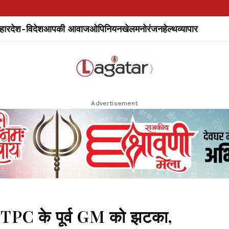
हार
देश-विदेश
आपकी आवाज
ओपिनियन
खेल
मनोरंजन
हेल्थ
व्यापार
Advertisement
NTPC के पूर्व GM को झटका,