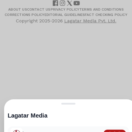
ABOUT US
CONTACT US
PRIVACY POLICY
TERMS AND CONDITIONS
CORRECTIONS POLICY
EDITORIAL GUIDELINES
FACT CHECKING POLICY
Copyright
2025-2026
Lagatar Media Pvt. Ltd.
Lagatar Media