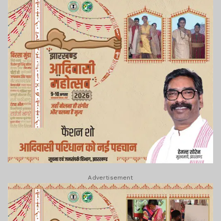
फ्रंटलाइन (एनसीआर) बिजनेस सॉल्यूशन प्राइवेट
लिमिटेड, शिवा प्रोटेक्शन फोर्स प्राइवेट लिमिटेड,
बलजीत डिटेक्टिव फोर्स, बिरसा सिक्योरिटी एंड
सर्विस सेटलमेंट, रेडर सिक्योरिटी सर्विस प्राइवेट
लिमिटेड तथा कमांडो इंडस्ट्रियल सिक्योरिटी फोर्स
शामिल हैं.
झारखंड न्यूज़
HC का निर्देश: मृतक के
आश्रित को भुगतान करें या
शिक्षा विभाग के अफसर 25
Advertisement
को हाजिर हों
झारखंड न्यूज़