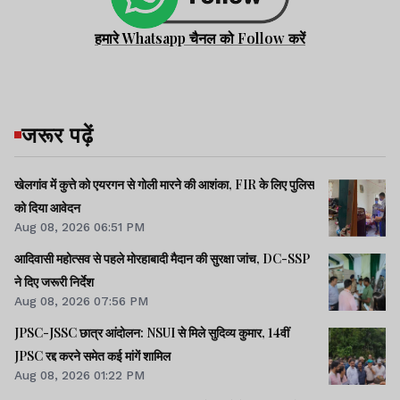
Advertisement
हमारे Whatsapp चैनल को Follow करें
जरूर पढ़ें
खेलगांव में कुत्ते को एयरगन से गोली मारने की आशंका, FIR के लिए पुलिस
को दिया आवेदन
Aug 08, 2026 06:51 PM
आदिवासी महोत्सव से पहले मोरहाबादी मैदान की सुरक्षा जांच, DC-SSP
ने दिए जरूरी निर्देश
Aug 08, 2026 07:56 PM
JPSC-JSSC छात्र आंदोलन: NSUI से मिले सुदिव्य कुमार, 14वीं
JPSC रद्द करने समेत कई मांगें शामिल
विडंबना यह है कि सरकारी व्यवस्था की रीढ़ माने
Aug 08, 2026 01:22 PM
जाने वाले ये कर्मचारी स्वयं असुरक्षा के माहौल में काम