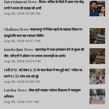
Entertainment News : विजय-संगीता के रिश्ते में आया नया मोड़,
करते हैं. एजेंसियों की शर्तों के तहत उन्हें कभी भी
पत्नी ने वापस ली तलाक की अर्जी
हटाया जा सकता है. नौकरी जाने के डर से अधिकांश
Aug 08, 2026 03:38 PM
कर्मचारी खुलकर अपनी बात भी नहीं रख पाते.
Chaibasa News: चक्रधरपुर में निर्मल महतो के शहादत दिवस पर
श्रद्धांजलि सभा सह रक्तदान शिविर
JAP-IT के मुख्य कार्यपालक पदाधिकारी द्वारा जारी
Aug 08, 2026 05:37 PM
आदेश के अनुसार संबंधित एजेंसियों के साथ
Jamshedpur News : बहरागोड़ा में गलत इंजेक्शन देने से युवक की
मौत, परिजनों ने डॉक्टर पर लगाया लापरवाही का आरोप
कॉन्ट्रैक्ट एक्सटेंशन एग्रीमेंट निष्पादित किया
Aug 08, 2026 04:24 PM
जाएगा. हालांकि यह विस्तार पूरी तरह सशर्त है.
14वीं JPSC को लेकर JCM के साथ बैठक में क्या हुई बात? परीक्षा रद्द
आदेश में स्पष्ट किया गया है कि सभी एजेंसियों को
करने व CBI जांच तक उठे मुद्दे
एक माह के भीतर बैंक गारंटी (BG) अथवा परफॉर्मेंस
Aug 08, 2026 01:48 PM
बैंक गारंटी (PBG) जमा करनी होगी.
Latehar News : पीएम श्री जवाहर नवोदय विद्यालय में नशामुक्‍त
अभियान
Aug 08, 2026 11:47 AM