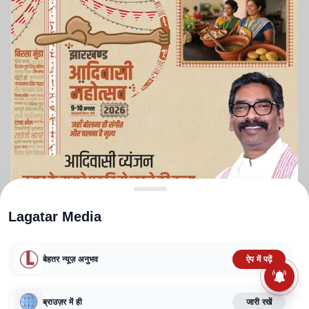
Lagatar Media
बेहतर न्यूज़ अनुभव
ऐप में पढ़ें
ABOUT US
CONTACT US
PRIVACY POLICY
TERMS AND CONDITIONS
CORRECTIONS POLICY
EDITORIAL GUIDELINES
FACT CHECKING POLICY
ब्राउज़र में ही
जारी रखें