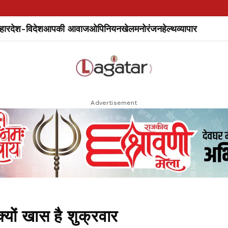
हार
देश-विदेश
आपकी आवाज
ओपिनियन
खेल
मनोरंजन
हेल्थ
व्यापार
Advertisement
क्यों खास है शुक्रवार