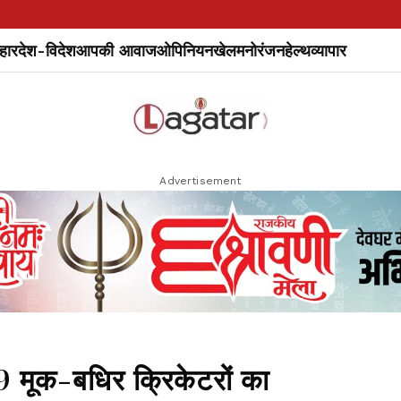
हार
देश-विदेश
आपकी आवाज
ओपिनियन
खेल
मनोरंजन
हेल्थ
व्यापार
Advertisement
9 मूक-बधिर क्रिकेटरों का