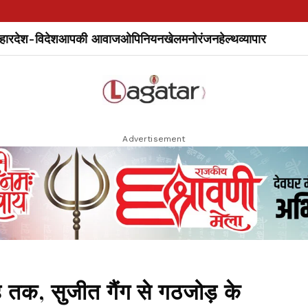
हार
देश-विदेश
आपकी आवाज
ओपिनियन
खेल
मनोरंजन
हेल्थ
व्यापार
Advertisement
 तक, सुजीत गैंग से गठजोड़ के