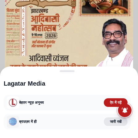
Lagatar Media
बेहतर न्यूज़ अनुभव
ऐप में पढ़ें
ABOUT US
CONTACT US
PRIVACY POLICY
TERMS AND CONDITIONS
CORRECTIONS POLICY
EDITORIAL GUIDELINES
FACT CHECKING POLICY
ब्राउज़र में ही
जारी रखें
Copyright
2025-2026
Lagatar Media Pvt. Ltd.