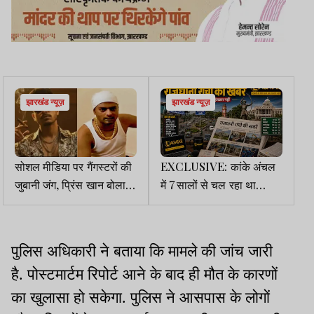
झारखंड न्यूज़
झारखंड न्यूज़
सोशल मीडिया पर गैंगस्टरों की
EXCLUSIVE: कांके अंचल
जुबानी जंग, प्रिंस खान बोला-
में 7 सालों से चल रहा था
जल्द तुम्हें व तुम्हारे आजाद को
रजिस्टर-2 में छेड़छाड़, DC ने
मारेंगे, राहुल सिंह ने कहा-तुमने
दिए जांच के आदेश
शुरू किया, अंत हम करेंगे
पुलिस अधिकारी ने बताया कि मामले की जांच जारी
है. पोस्टमार्टम रिपोर्ट आने के बाद ही मौत के कारणों
का खुलासा हो सकेगा. पुलिस ने आसपास के लोगों