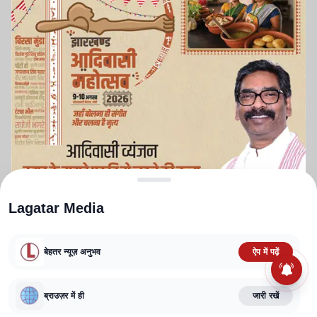
Lagatar Media
बेहतर न्यूज़ अनुभव
ऐप में पढ़ें
ABOUT US
CONTACT US
PRIVACY POLICY
TERMS AND CONDITIONS
ब्राउज़र में ही
जारी रखें
CORRECTIONS POLICY
EDITORIAL GUIDELINES
FACT CHECKING POLICY
Copyright
2025-2026
Lagatar Media Pvt. Ltd.