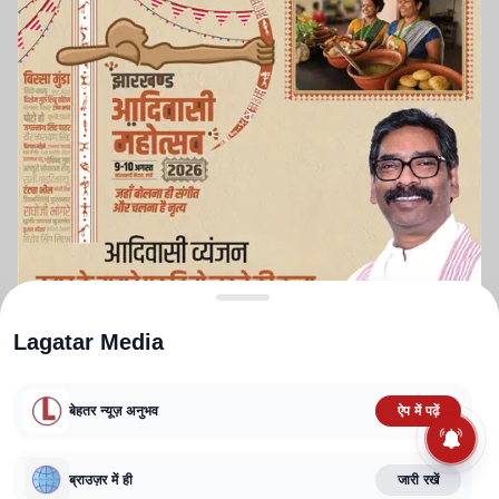
Lagatar Media
बेहतर न्यूज़ अनुभव
ऐप में पढ़ें
ABOUT US
CONTACT US
PRIVACY POLICY
TERMS AND CONDITIONS
ब्राउज़र में ही
जारी रखें
CORRECTIONS POLICY
EDITORIAL GUIDELINES
FACT CHECKING POLICY