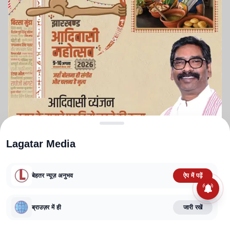
Lagatar Media
बेहतर न्यूज़ अनुभव
ऐप में पढ़ें
ABOUT US
CONTACT US
PRIVACY POLICY
TERMS AND CONDITIONS
ब्राउज़र में ही
जारी रखें
CORRECTIONS POLICY
EDITORIAL GUIDELINES
FACT CHECKING POLICY
Copyright
2025-2026
Lagatar Media Pvt. Ltd.