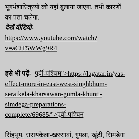
भूगर्भशास्त्रियों को यहां बुलाया जाएगा. तभी कारणों
का पता चलेगा.
देखें वीडियो-
https://www.youtube.com/watch?
v=aCiT5WWg9R4
इसे भी पढ़ें-
पूर्वी-पश्चिम">https://lagatar.in/yas-
effect-more-in-east-west-singhbhum-
seraikela-kharsawan-gumla-khunti-
simdega-preparations-
complete/69685/">पूर्वी-पश्चिम
सिंहभूम, सरायकेला-खरसावां, गुमला, खूंटी, सिमडेगा