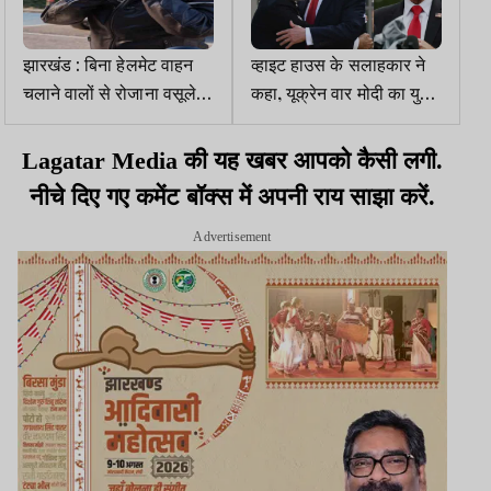
झारखंड : बिना हेलमेट वाहन
व्हाइट हाउस के सलाहकार ने
चलाने वालों से रोजाना वसूले
कहा, यूक्रेन वार मोदी का युद्ध
जा रहे 42.78 लाख जुर्माना
है, रूस से तेल खरीदना बंद
करे, तो टैरिफ में 25 फीसदी की
Lagatar Media की यह खबर आपको कैसी लगी.
छूट
नीचे दिए गए कमेंट बॉक्स में अपनी राय साझा करें.
Advertisement