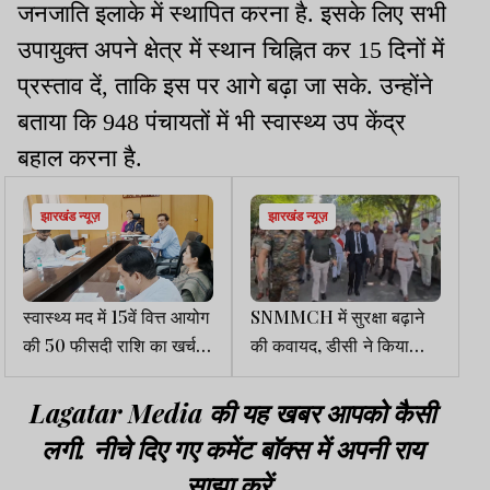
जनजाति इलाके में स्थापित करना है. इसके लिए सभी
उपायुक्त अपने क्षेत्र में स्थान चिह्नित कर 15 दिनों में
प्रस्ताव दें, ताकि इस पर आगे बढ़ा जा सके. उन्होंने
बताया कि 948 पंचायतों में भी स्वास्थ्य उप केंद्र
बहाल करना है.
झारखंड न्यूज़
झारखंड न्यूज़
स्वास्थ्य मद में 15वें वित्त आयोग
SNMMCH में सुरक्षा बढ़ाने
की 50 फीसदी राशि का खर्च
की कवायद, डीसी ने किया
अक्टूबर के मध्य तक सुनिश्चित
निरीक्षण, दिए निर्देश
करेः मुख्य सचिव
Lagatar Media की यह खबर आपको कैसी
लगी. नीचे दिए गए कमेंट बॉक्स में अपनी राय
साझा करें.