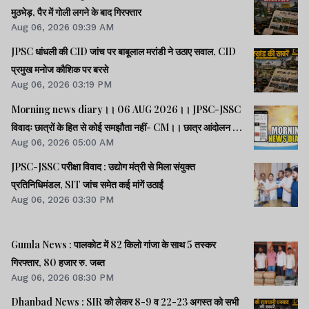
मुठभेड़, पैर में गोली लगने के बाद गिरफ्तार
Aug 06, 2026 09:39 AM
JPSC धांधली की CID जांच पर बाबूलाल मरांडी ने उठाए सवाल, CID
प्रमुख मनोज कौशिक पर बरसे
Aug 06, 2026 03:19 PM
Morning news diary।। 06 AUG 2026।। JPSC-JSSC
विवादः छात्रों के हित से कोई समझौता नहीं- CM।। छात्र आंदोलन के
Aug 06, 2026 05:00 AM
समर्थन में झारखंड आएंगे अभिजीत दीपके।। जब तक अमित शाह सदन
में जवाब नहीं देते, चर्चा नहीं होगीः राहुल।। समेत कई खबरें व वीडियो.
JPSC-JSSC परीक्षा विवाद : उद्योग मंत्री से मिला संयुक्त
प्रतिनिधिमंडल, SIT जांच समेत कई मांगें उठाईं
Aug 06, 2026 03:30 PM
Gumla News : पालकोट में 82 किलो गांजा के साथ 5 तस्कर
गिरफ्तार, 80 हजार रु. जब्त
Aug 06, 2026 08:30 PM
Dhanbad News : SIR को लेकर 8-9 व 22-23 अगस्त को सभी