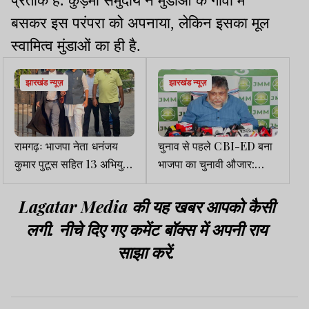
प्रतीक है. कुड़मी समुदाय ने मुंडाओं के गांवों में
बसकर इस परंपरा को अपनाया, लेकिन इसका मूल
स्वामित्व मुंडाओं का ही है.
झारखंड न्यूज़
झारखंड न्यूज़
रामगढ़ः भाजपा नेता धनंजय
चुनाव से पहले CBI-ED बना
कुमार पुटूस सहित 13 अभियुक्त
भाजपा का चुनावी औजार:
कोर्ट से बरी
सुप्रियो
Lagatar Media की यह खबर आपको कैसी
लगी. नीचे दिए गए कमेंट बॉक्स में अपनी राय
साझा करें.