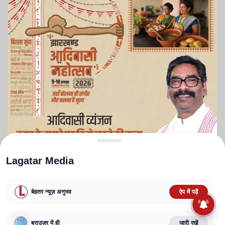
Lagatar Media
बेहतर न्यूज़ अनुभव
ऐप में पढ़ें
ABOUT US
CONTACT US
PRIVACY POLICY
TERMS AND CONDITIONS
CORRECTIONS POLICY
EDITORIAL GUIDELINES
FACT CHECKING POLICY
ब्राउज़र में ही
जारी रखें