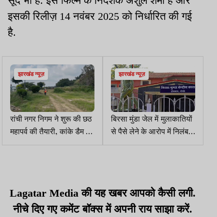
सूद भी हैं. इस फिल्म के निर्देशक अंशुल शर्मा हैं और
इसकी रिलीज़ 14 नवंबर 2025 को निर्धारित की गई
है.
झारखंड न्यूज़
झारखंड न्यूज़
रांची नगर निगम ने शुरू की छठ
बिरसा मुंडा जेल में मुलाकातियों
महापर्व की तैयारी, कांके डैम में
से पैसे लेने के आरोप में निलंबन
हो रहा समतलीकरण
व बर्खास्तगी की कार्रवाई
Lagatar Media की यह खबर आपको कैसी लगी.
नीचे दिए गए कमेंट बॉक्स में अपनी राय साझा करें.