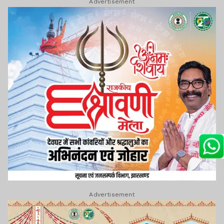
Advertisement
वित्तमंत्री की छापेमारी और
उघाड़ हो गया पलामू पुलिस व
जिला प्रशासन, पढ़ें पूरा
मामला...
झारखंड न्यूज़
राज्यसभा चुनाव : पर्दे के पीछे
की वह राजनीति जो दिखती
नहीं, पर सब तय करती है...
Lagatar Media की यह खबर आपको कैसी लगी.
नीचे दिए गए कमेंट बॉक्स में अपनी राय साझा करें.
Advertisement