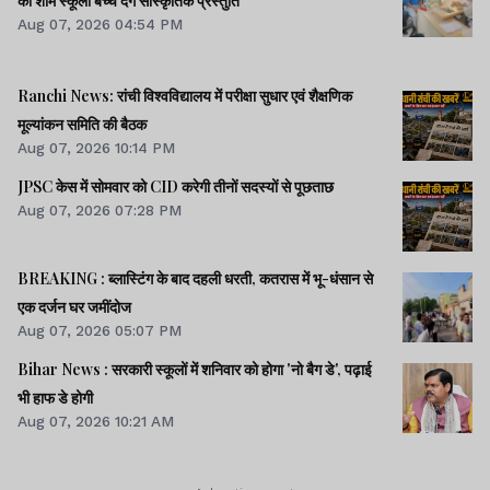
की शाम स्कूली बच्चे देंगे सांस्कृतिक प्रस्तुति
Aug 07, 2026 04:54 PM
डीसी को जांच के लिए लिखी गयी शिकायत की कॉपी
Ranchi News: रांची विश्वविद्यालय में परीक्षा सुधार एवं शैक्षणिक
मूल्यांकन समिति की बैठक
इससे न्यास समिति द्वारा किया गया खर्च संदेहास्पद
Aug 07, 2026 10:14 PM
प्रतीत होता है. न्यास समिति द्वारा बैंक में किये गये
JPSC केस में सोमवार को CID करेगी तीनों सदस्यों से पूछताछ
FD पर TDS की कटौती मंदिर पुनर्निर्माण समिति के
Aug 07, 2026 07:28 PM
PAN- AAATJ5613J पर की जा रही है. इस मद में
BREAKING : ब्लास्टिंग के बाद दहली धरती, कतरास में भू-धंसान से
प्रति माह 15-20 हजार रुपये की कटौती की जा रही
एक दर्जन घर जमींदोज
है. न्यायास समिति द्वारा की जा रही इन
Aug 07, 2026 05:07 PM
अनियमितताओं के मद्देनजर उपायुक्त से मामले की
Bihar News : सरकारी स्कूलों में शनिवार को होगा 'नो बैग डे', पढ़ाई
विस्तृत जांच कराने का अनुरोध किया गया है.
भी हाफ डे होगी
Aug 07, 2026 10:21 AM
झारखंड न्यूज़