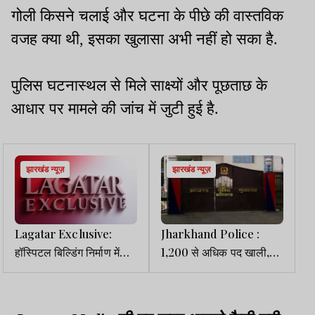
गोली किसने चलाई और घटना के पीछे की वास्तविक
वजह क्या थी, इसका खुलासा अभी नहीं हो सका है.
पुलिस घटनास्थल से मिले साक्ष्यों और पूछताछ के
आधार पर मामले की जांच में जुटी हुई है.
झारखंड न्यूज़
झारखंड न्यूज़
Lagatar Exclusive:
Jharkhand Police :
हॉस्पिटल बिल्डिंग निर्माण में
1,200 से अधिक पद खाली,
गड़बड़ी का आरोपी ठेकेदार
फिर भी प्रमोशन-तबादला नहीं,
महज दो महीने में ब्लैक लिस्ट से
DGP से लगाई गई गुहार
बाहर