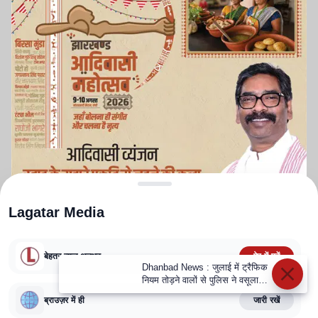
Lagatar Media
बेहतर न्यूज़ अनुभव
ऐप में पढ़ें
Dhanbad News : जुलाई में ट्रैफिक
नियम तोड़ने वालों से पुलिस ने वसूला
ABOUT US
CONTACT US
PRIVACY POLICY
TERMS AND CONDITIONS
एक करोड़ जुर्माना
CORRECTIONS POLICY
EDITORIAL GUIDELINES
FACT CHECKING POLICY
ब्राउज़र में ही
जारी रखें
Copyright
2025-2026
Lagatar Media Pvt. Ltd.