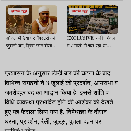
झारखंड न्यूज़
झारखंड न्यूज़
सोशल मीडिया पर गैंगस्टरों की
EXCLUSIVE: कांके अंचल
जुबानी जंग, प्रिंस खान बोला-
में 7 सालों से चल रहा था
जल्द तुम्हें व तुम्हारे आजाद को
रजिस्टर-2 में छेड़छाड़, DC ने
मारेंगे, राहुल सिंह ने कहा-तुमने
दिए जांच के आदेश
शुरू किया, अंत हम करेंगे
प्रशासन के अनुसार डीडी बार की घटना के बाद
विभिन्न संगठनों ने 3 जुलाई को प्रदर्शन, आमसभा व
जमशेदपुर बंद का आह्वान किया है. इससे शांति व
विधि-व्यवस्था प्रभावित होने की आशंका को देखते
हुए यह फैसला लिया गया है. निषेधाज्ञा के दौरान
धरना, प्रदर्शन, रैली, जुलूस, पुतला दहन पर