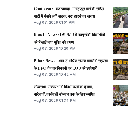
डंसने से कई लोगों की मौत होती है. स्वास्थ्
Chaibasa : बड़ाजामदा–मनोहरपुर मार्ग की सेंडैल
घाटी में धंसने लगी सड़क, बढ़ा हादसे का खतरा
सोने से बचें, सांप काटने पर झाड़-फूंक के
Aug 07, 2026 01:01 PM
कराएं.
Ranchi News: DSPMU में नवप्रवेशी विद्यार्थियों
को दिलाई नशा मुक्ति की शपथ
Aug 07, 2026 10:20 PM
एक ही दिन में दो महिलाओं की मौत से दोनों गा
Bihar News : आय से अधिक संपत्ति मामले में सहरसा
प्रशासन से ग्रामीण इलाकों में जागरूकता अभिया
के DPO के चार ठिकानों पर EOU की छापेमारी
में एंटी-स्नेक वेनम उपलब्ध कराने की मांग की
Aug 07, 2026 10:42 AM
लोकसभा-राज्यसभा में विपक्षी दलों का हंगामा,
झारखंड न्यूज़
नारेबाजी,कार्यवाही सोमवार तक के लिए स्थगित
Aug 07, 2026 01:34 PM