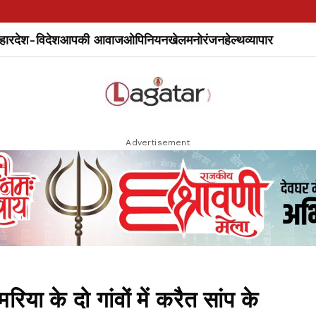
हार
देश-विदेश
आपकी आवाज
ओपिनियन
खेल
मनोरंजन
हेल्थ
व्यापार
Advertisement
के दो गांवों में करैत सांप के