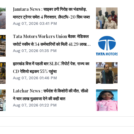
य विभाग ने लोगों से अपील की है कि वे जमीन पर
Jamtara News : साइबर ठगी गिरोह का भंडाफोड़,
मास्टर ट्रेनर समेत 4 गिरफ्तार, लैपटॉप-20 सिम जब्त
 बजाय तुरंत अस्पताल पहुंचें और समय पर इलाज
Aug 07, 2026 03:41 PM
Tata Motors Workers Union बैठक: मेडिकल
सपोर्ट स्कीम से 34 कर्मचारियों को मिली 41.29 लाख
Aug 07, 2026 01:35 PM
की मदद
ंवों में मातम पसरा हुआ है. स्थानीय लोगों ने
झारखंड विस में पहली बार SLBC रिपोर्ट पेश, राज्य का
न चलाने और स्वास्थ्य केंद्रों में पर्याप्त मात्रा
CD रेशियो बढ़कर 55% पहुंचा
 है.
Aug 07, 2026 01:46 PM
Latehar News : सर्पदंश से किशोरी की मौत, सीओ
ने चार लाख मुआवजा देने की कही बात
Aug 07, 2026 01:22 PM