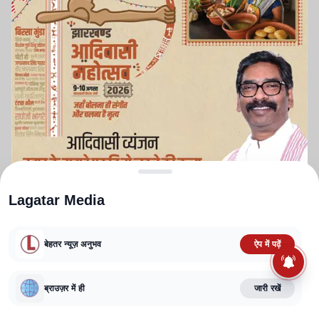
Lagatar Media
बेहतर न्यूज़ अनुभव
ऐप में पढ़ें
ABOUT US
CONTACT US
PRIVACY POLICY
TERMS AND CONDITIONS
ब्राउज़र में ही
जारी रखें
CORRECTIONS POLICY
EDITORIAL GUIDELINES
FACT CHECKING POLICY
Copyright
2025-2026
Lagatar Media Pvt. Ltd.