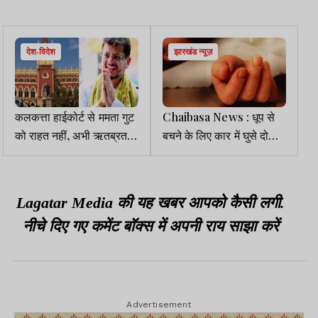
देश-विदेश
झारखंड न्यूज़
कलकत्ता हाईकोर्ट से ममता गुट
Chaibasa News : धूप से
को राहत नहीं, अभी ऋतब्रत
बचने के लिए कार में घुसे दो
बनर्जी विस में नेता प्रतिपक्ष बने
बच्चे, दम घुटने से एक बच्ची की
रहेंगे
मौत
Lagatar Media की यह खबर आपको कैसी लगी.
नीचे दिए गए कमेंट बॉक्स में अपनी राय साझा करें
Advertisement