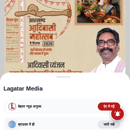
Lagatar Media
बेहतर न्यूज़ अनुभव
ऐप में पढ़ें
ABOUT US
CONTACT US
PRIVACY POLICY
TERMS AND CONDITIONS
CORRECTIONS POLICY
EDITORIAL GUIDELINES
FACT CHECKING POLICY
ब्राउज़र में ही
जारी रखें