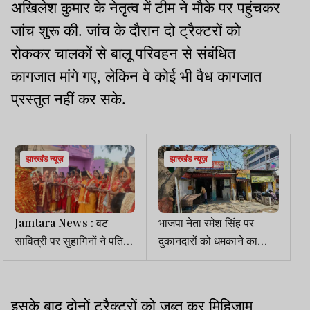
अखिलेश कुमार के नेतृत्व में टीम ने मौके पर पहुंचकर
जांच शुरू की. जांच के दौरान दो ट्रैक्टरों को
रोककर चालकों से बालू परिवहन से संबंधित
कागजात मांगे गए, लेकिन वे कोई भी वैध कागजात
प्रस्तुत नहीं कर सके.
झारखंड न्यूज़
झारखंड न्यूज़
Jamtara News : वट
भाजपा नेता रमेश सिंह पर
सावित्री पर सुहागिनों ने पति
दुकानदारों को धमकाने का
की लंबी उम्र की कामना की
आरोप, हरमू बाईपास में 11
दुकानदार सड़क पर उतरे
इसके बाद दोनों ट्रैक्टरों को जब्त कर मिहिजाम