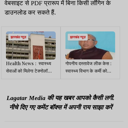
वेबसाइट से PDF प्रारूप में बिना किसी लॉगिन के
डाउनलोड कर सकते हैं.
झारखंड न्यूज़
झारखंड न्यूज़
Health News : स्वास्थ्य
गोपनीय दस्तावेज लीक केस :
सेवाओं को मिलेगा टेक्नोलॉजी
स्वास्थ्य विभाग के कर्मी को
का साथ, योजनाओं की
आरोपी बनाने पर सरयू राय को
मॉनिटरिंग पर खर्च होंगे 10.36
जवाब देने का मिला समय
करोड़
Lagatar Media की यह खबर आपको कैसी लगी.
नीचे दिए गए कमेंट बॉक्स में अपनी राय साझा करें