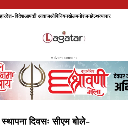
हार
देश-विदेश
आपकी आवाज
ओपिनियन
खेल
मनोरंजन
हेल्थ
व्यापार
Advertisement
स्थापना दिवसः सीएम बोले-