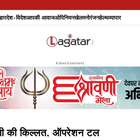
हार
देश-विदेश
आपकी आवाज
ओपिनियन
खेल
मनोरंजन
हेल्थ
व्यापार
Advertisement
नी की किल्लत, ऑपरेशन टल