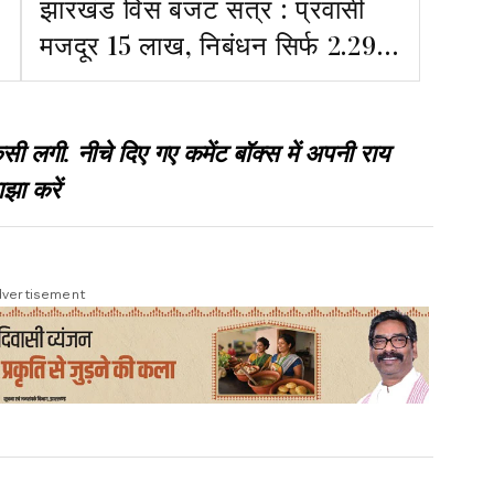
झारखंड विस बजट सत्र : प्रवासी
मजदूर 15 लाख, निबंधन सिर्फ 2.29
लाख? मौत पर मुआवजा बढ़ाने का
आश्वासन
गी. नीचे दिए गए कमेंट बॉक्स में अपनी राय
झा करें
vertisement