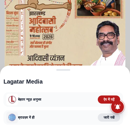
Lagatar Media
बेहतर न्यूज़ अनुभव
ऐप में पढ़ें
ABOUT US
CONTACT US
PRIVACY POLICY
TERMS AND CONDITIONS
ब्राउज़र में ही
जारी रखें
CORRECTIONS POLICY
EDITORIAL GUIDELINES
FACT CHECKING POLICY
Copyright
2025-2026
Lagatar Media Pvt. Ltd.