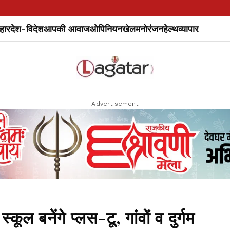
हार
देश-विदेश
आपकी आवाज
ओपिनियन
खेल
मनोरंजन
हेल्थ
व्यापार
Advertisement
बनेंगे प्लस-टू, गांवों व दुर्गम