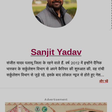
Sanjit Yadav
संजीत यादव पलामू जिला के रहने वाले हैं. वर्ष 2012 में इन्होंने दैनिक
भास्कर के सर्कुलेशन विभाग से अपने कैरियर की शुरुआत की. वह रांची
सर्कुलेशन विभाग से जुड़े रहे. इसके बाद लोकल न्यूज से होते हुए नेशनल
मीडिया प्लेटफॉर्म्स जैसे APN News, News11 और NewsWing
और पढ़ें
से जुड़कर काम किया. पलामू से Lagatar Media के Lagatar
News के लिए पलामू जिला में ब्यूरो चीफ के रूप में जिम्मेदारी निभायी.
वर्तमान में रांची में लगातार न्यूज़ के साथ वर्तमान में क्राइम रिपोर्टर के
Advertisement
रूप में कार्यरत हूं.