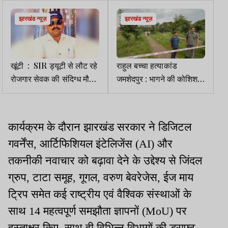
झारखंड न्यूज़
झारखंड न्यूज़
खूंटी : SIR ड्यूटी से लौट रहे
राहुल बच्चा हत्याकांड
रोजगार सेवक की संदिग्ध मौत,
जमशेदपुर : भागने की कोशिश
सड़क किनारे मिला शव, हत्या
कर रहे मुख्य आरोपी शब्बे का
की आशंका
एनकाउंटर, पैर में लगी गोली
कार्यक्रम के दौरान झारखंड सरकार ने डिजिटल
गवर्नेंस, आर्टिफिशियल इंटेलिजेंस (AI) और
तकनीकी नवाचार को बढ़ावा देने के उद्देश्य से जिंदल
ग्रुप, टाटा समूह, गूगल, वरुण बेवरेजेस, ईज माय
ट्रिप समेत कई राष्ट्रीय एवं वैश्विक संस्थाओं के
साथ 14 महत्वपूर्ण समझौता ज्ञापनों (MoU) पर
हस्ताक्षर किए. साथ ही विभिन्न विभागों की ड्राफ्ट