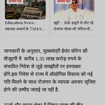
झारखंड न्यूज़
झारखंड न्यूज़
Education News :
खूंटी : SIR ड्यूटी से लौट रहे
सहायक आचार्य के 7304 पदों
रोजगार सेवक की संदिग्ध मौत,
पर भर्ती की तैयारी, सरकार ने
सड़क किनारे मिला शव, हत्या
JSSC को भेजा प्रस्ताव
की आशंका
जानकारी के अनुसार, मुख्यमंत्री हेमंत सोरेन की
मौजूदगी में करीब 1.35 लाख करोड़ रुपये के
संभावित निवेश से जुड़े समझौतों पर हस्ताक्षर
होंगे.इस निवेश से राज्य में औद्योगिक विकास को नई
गति मिलने के साथ रोजगार के व्यापक अवसर सृजित
होने की उम्मीद जताई जा रही है.