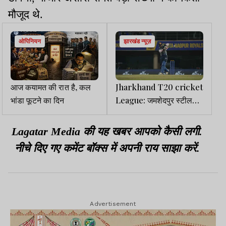
मौजूद थे.
ओपिनियन
झारखंड न्यूज़
आज कयामत की रात है, कल
Jharkhand T20 cricket
भांडा फूटने का दिन
League: जमशेदपुर स्टीलर्स
ने संथाल स्ट्राइकर्स को 15
रनों से हराया, देवब्रत व साहिल
Lagatar Media की यह खबर आपको कैसी लगी.
की धमाकेदार बल्लेबाजी
नीचे दिए गए कमेंट बॉक्स में अपनी राय साझा करें.
Advertisement