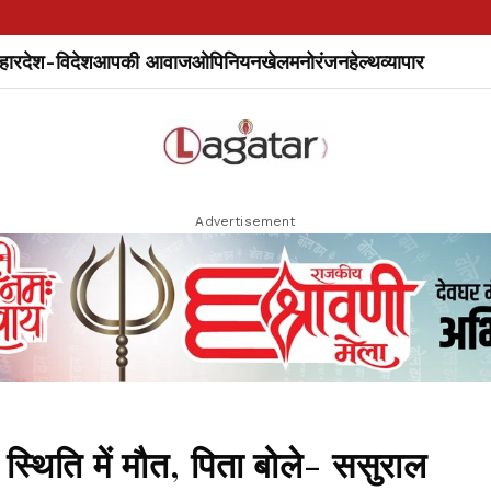
हार
देश-विदेश
आपकी आवाज
ओपिनियन
खेल
मनोरंजन
हेल्थ
व्यापार
Advertisement
 स्थिति में मौत, पिता बोले- ससुराल