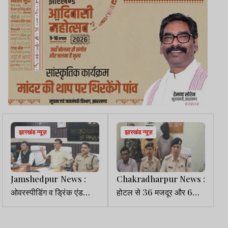
झारखंड न्यूज़
झारखंड न्यूज़
Jamshedpur News :
Chakradharpur News :
ओवरस्पीडिंग व ड्रिंक एंड
होटल से 36 मजदूर और 6
ड्राइव के खिलाफ चलेगा
नाबालिग बच्चे रेस्क्यू, दो तस्कर
अभियान, स्कूल वाहनों की होगी
गिरफ्तार