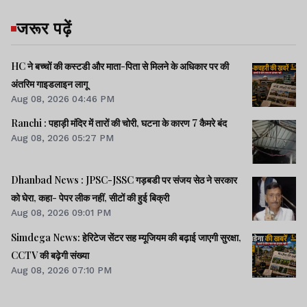
जरूर पढ़ें
गुमला में 8.45 एकड़ जमीन
की धोखाधड़ी में रजिस्ट्री
कार्यालय के अफसर व
HC ने बच्चों की कस्टडी और माता-पिता से मिलने के अधिकार पर की
कर्मचारी शामिल
अंतरिम गाइडलाइन लागू
Aug 08, 2026 04:46 PM
झारखंड न्यूज़
Ranchi : पहाड़ी मंदिर में तारों की चोरी, घटना के कारण 7 कैमरे बंद
Aug 08, 2026 05:27 PM
वित्तमंत्री की छापेमारी और
उघाड़ हो गया पलामू पुलिस व
Dhanbad News : JPSC-JSSC गड़बडी पर संजय सेठ ने सरकार
जिला प्रशासन, पढ़ें पूरा
को घेरा, कहा- पेपर लीक नहीं, सीटों की हुई बिक्री
मामला...
Aug 08, 2026 09:01 PM
Simdega News: हेरिटेज सेंटर सह म्यूजियम की बढ़ाई जाएगी सुरक्षा,
CCTV की बढ़ेगी संख्या
Aug 08, 2026 07:10 PM
Lagatar Media की यह खबर आपको कैसी लगी.