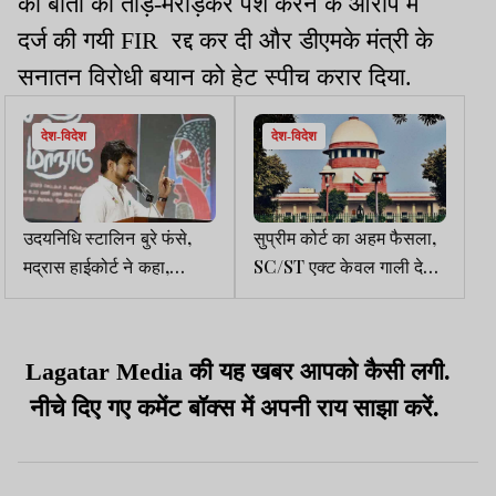
की बातों को तोड़-मरोड़कर पेश करने के आरोप में
दर्ज की गयी FIR रद्द कर दी और डीएमके मंत्री के
सनातन विरोधी बयान को हेट स्पीच करार दिया.
देश-विदेश
देश-विदेश
उदयनिधि स्टालिन बुरे फंसे,
सुप्रीम कोर्ट का अहम फैसला,
मद्रास हाईकोर्ट ने कहा,
SC/ST एक्ट केवल गाली देने
सनातन धर्म पर दिया गया बयान
से नहीं लगेगा, इरादा साबित
हेट स्पीच
करना बेहद जरूरी
Lagatar Media की यह खबर आपको कैसी लगी.
नीचे दिए गए कमेंट बॉक्स में अपनी राय साझा करें.