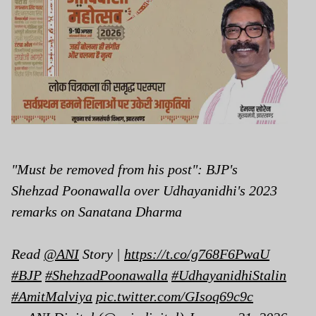
"Must be removed from his post": BJP's
Shehzad Poonawalla over Udhayanidhi's 2023
remarks on Sanatana Dharma
Read
@ANI
Story |
https://t.co/g768F6PwaU
#BJP
#ShehzadPoonawalla
#UdhayanidhiStalin
#AmitMalviya
pic.twitter.com/GIsoq69c9c