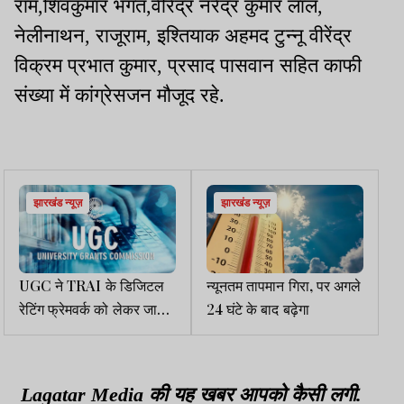
राम,शिवकुमार भगत,वीरेंद्र नरेंद्र कुमार लाल,
नेलीनाथन, राजूराम, इश्तियाक अहमद टुन्नू वीरेंद्र
विक्रम प्रभात कुमार, प्रसाद पासवान सहित काफी
संख्या में कांग्रेसजन मौजूद रहे.
झारखंड न्यूज़
झारखंड न्यूज़
UGC ने TRAI के डिजिटल
न्यूनतम तापमान गिरा, पर अगले
रेटिंग फ्रेमवर्क को लेकर जारी
24 घंटे के बाद बढ़ेगा
किया पत्र
Lagatar Media की यह खबर आपको कैसी लगी.